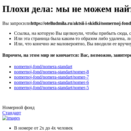
Плохи дела: мы не можем найт
Вы запросили
https://otelludmila.ru/aktsii-i-skidki/nomernoj-fo
Ссылка, на которую Вы щелкнули, чтобы прибыть сюда, 
Или эта страница была каким-то образом либо удалена, 
Или, что конечно же маловероятно, Вы вводили ее вруч
Впрочем, на этом мир не кончается: Вас, возможно, заинте
nomernoj-fond/nomera-standart
nomernoj-fond/nomera-standart/nomer-8
nomernoj-fond/nomera-standart/nomer-7
nomernoj-fond/nomera-standart/nomer-6
nomernoj-fond/nomera-standart/nomer-5
Номерной фонд
Стандарт
В номере
от 2х до 4х человек