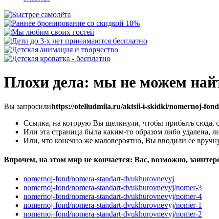
Плохи дела: мы не можем найт
Вы запросили
https://otelludmila.ru/aktsii-i-skidki/nomernoj-f
Ссылка, на которую Вы щелкнули, чтобы прибыть сюда, 
Или эта страница была каким-то образом либо удалена, 
Или, что конечно же маловероятно, Вы вводили ее вруч
Впрочем, на этом мир не кончается: Вас, возможно, заинте
nomernoj-fond/nomera-standart-dvukhurovnevyj
nomernoj-fond/nomera-standart-dvukhurovnevyj/nomer-3
nomernoj-fond/nomera-standart-dvukhurovnevyj/nomer-4
nomernoj-fond/nomera-standart-dvukhurovnevyj/nomer-1
nomernoj-fond/nomera-standart-dvukhurovnevyj/nomer-2